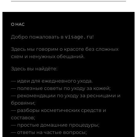
О НАС
Добро пожаловать в
visage.ru
!
Здесь мы говорим о красоте без сложных
схем и ненужных обещаний.
Здесь вы найдёте:
— идеи для ежедневного ухода.
— полезные советы по уходу за кожей;
— рекомендации по уходу за ресницами и
бровями;
— разборы косметических средств и
составов;
— простые домашние процедуры;
— ответы на частые вопросы;