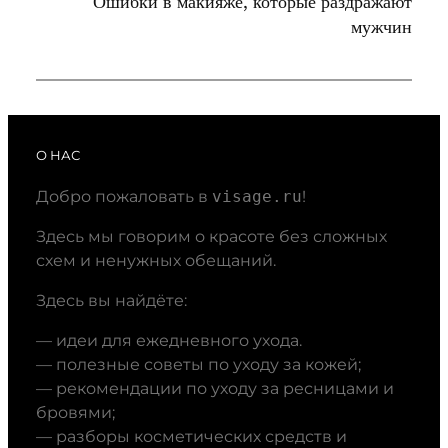
Ошибки в макияже, которые раздражают
мужчин
О НАС
Добро пожаловать в
visage.ru
!
Здесь мы говорим о красоте без сложных
схем и ненужных обещаний.
Здесь вы найдёте:
— идеи для ежедневного ухода.
— полезные советы по уходу за кожей;
— рекомендации по уходу за ресницами и
бровями;
— разборы косметических средств и