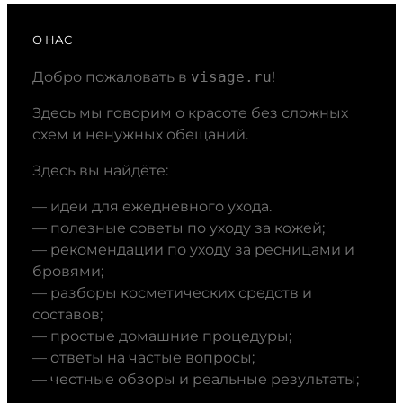
О НАС
Добро пожаловать в
visage.ru
!
Здесь мы говорим о красоте без сложных
схем и ненужных обещаний.
Здесь вы найдёте:
— идеи для ежедневного ухода.
— полезные советы по уходу за кожей;
— рекомендации по уходу за ресницами и
бровями;
— разборы косметических средств и
составов;
— простые домашние процедуры;
— ответы на частые вопросы;
— честные обзоры и реальные результаты;