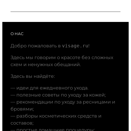
О НАС
Добро пожаловать в
visage.ru
!
Здесь мы говорим о красоте без сложных
схем и ненужных обещаний.
Здесь вы найдёте:
— идеи для ежедневного ухода.
— полезные советы по уходу за кожей;
— рекомендации по уходу за ресницами и
бровями;
— разборы косметических средств и
составов;
— простые домашние процедуры;