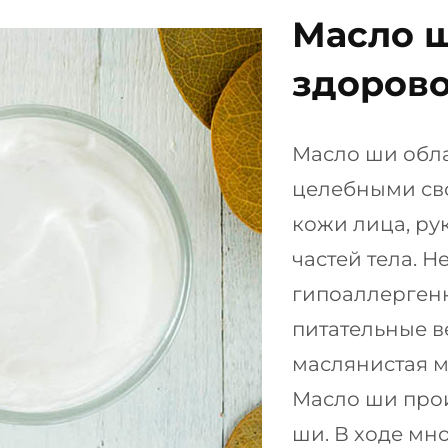
Масло ш
здоров
Масло ши обл
целебными сво
кожи лица, рук
частей тела. 
гипоаллерген
питательные ве
маслянистая м
Масло ши прои
ши. В ходе мн