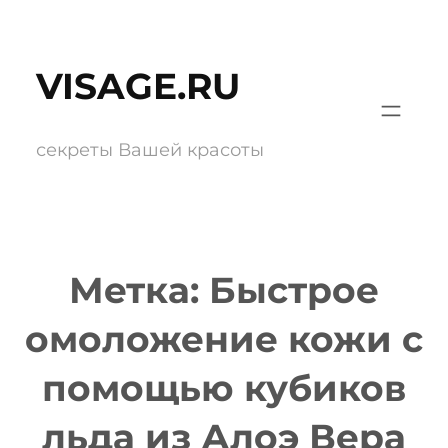
Перейти
к
VISAGE.RU
содержимому
секреты Вашей красоты
Метка:
Быстрое
омоложение кожи с
помощью кубиков
льда из Алоэ Вера