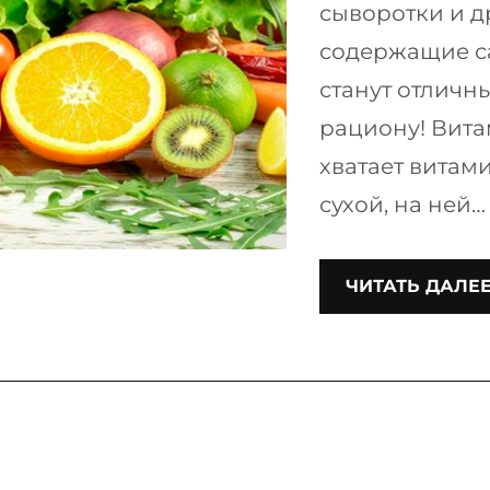
сыворотки и д
содержащие с
станут отлич
рациону! Вита
хватает витами
сухой, на ней…
ЧИТАТЬ ДАЛЕ