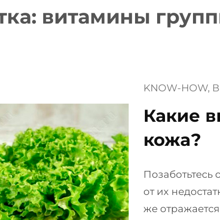
тка:
витамины групп
KNOW-HOW
, 
В
Какие 
кожа?
Позаботьтесь 
от их недостат
же отражается