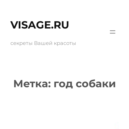
Перейти
к
VISAGE.RU
содержимому
секреты Вашей красоты
Метка:
год собаки