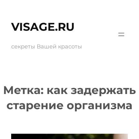
Перейти
к
VISAGE.RU
содержимому
секреты Вашей красоты
Метка:
как задержать
старение организма