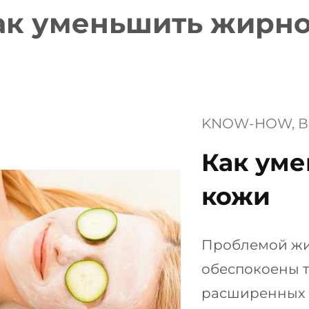
ак уменьшить жирно
KNOW-HOW
, 
В
Как ум
кожи
Проблемой жи
обеспокоены те
расширенных 