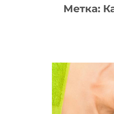
Метка:
К