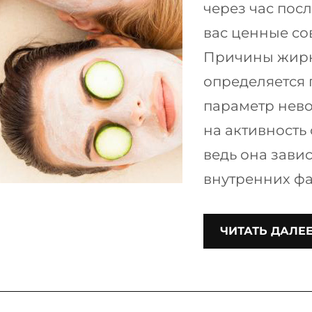
через час пос
вас ценные со
Причины жирн
определяется 
параметр невоз
на активность
ведь она зави
внутренних фа
ЧИТАТЬ ДАЛЕ