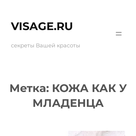
Перейти
к
VISAGE.RU
содержимому
секреты Вашей красоты
Метка:
​КОЖА КАК У
МЛАДЕНЦА