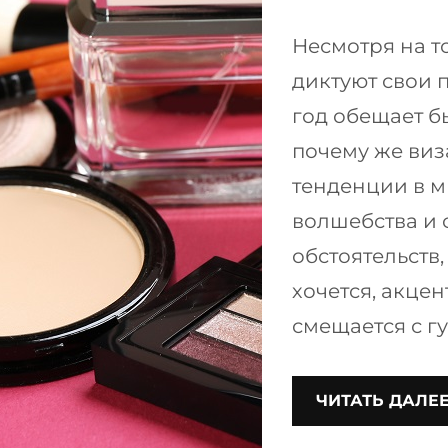
Несмотря на т
диктуют свои 
год обещает б
почему же виз
тенденции в м
волшебства и 
обстоятельств
хочется, акце
смещается с г
ЧИТАТЬ ДАЛЕ