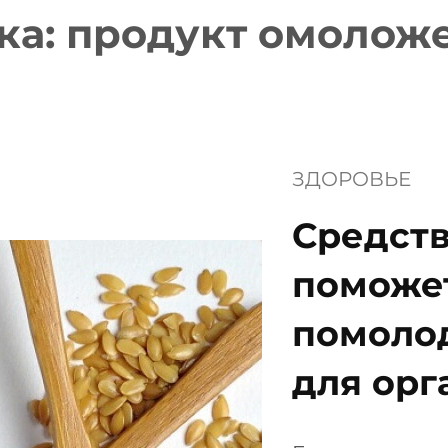
ка:
продукт омолож
ЗДОРОВЬЕ
Средств
поможет
помолод
для орг