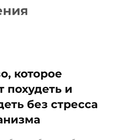
ения
о, которое
 похудеть и
еть без стресса
анизма