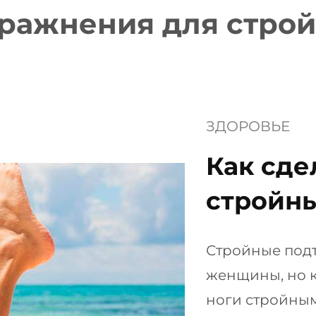
ражнения для строй
ЗДОРОВЬЕ
Как сде
стройн
Стройные подт
женщины, но ка
ноги стройны