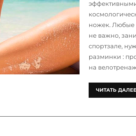
эффективными
космологичес
ножек. Любые 
не важно, зан
спортзале, ну
разминки : пр
на велотренаж
ЧИТАТЬ ДАЛЕ