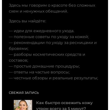
Здесь мы говорим о красоте без сложных
схем и ненужных обещаний.
Здесь вы найдёте:
— идеи для ежедневного ухода.
— полезные советы по уходу за кожей;
— рекомендации по уходу за ресницами и
бровями;
— разборы косметических средств и
составов;
— простые домашние процедуры;
— ответы на частые вопросы;
— честные обзоры и реальные результаты;
СВЕЖАЯ ЗАПИСЬ
Как быстро освежить кожу
утром всего за 5 минут?