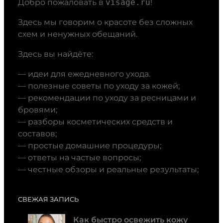
Добро пожаловать в
visage.ru
!
Здесь мы говорим о красоте без сложных
схем и ненужных обещаний.
Здесь вы найдёте:
— идеи для ежедневного ухода.
— полезные советы по уходу за кожей;
— рекомендации по уходу за ресницами и
бровями;
— разборы косметических средств и
составов;
— простые домашние процедуры;
— ответы на частые вопросы;
— честные обзоры и реальные результаты;
СВЕЖАЯ ЗАПИСЬ
Как быстро освежить кожу