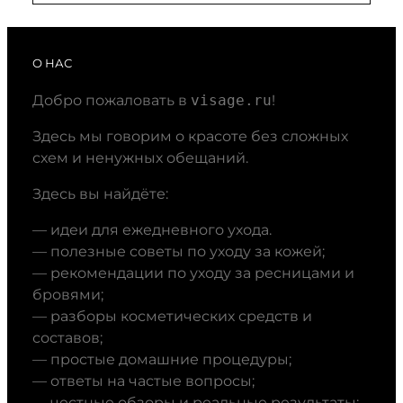
О НАС
Добро пожаловать в
visage.ru
!
Здесь мы говорим о красоте без сложных
схем и ненужных обещаний.
Здесь вы найдёте:
— идеи для ежедневного ухода.
— полезные советы по уходу за кожей;
— рекомендации по уходу за ресницами и
бровями;
— разборы косметических средств и
составов;
— простые домашние процедуры;
— ответы на частые вопросы;
— честные обзоры и реальные результаты;