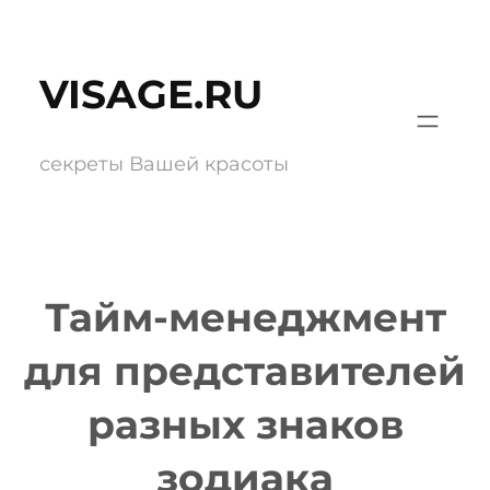
Перейти
к
VISAGE.RU
содержимому
секреты Вашей красоты
Тайм-менеджмент
для представителей
разных знаков
зодиака