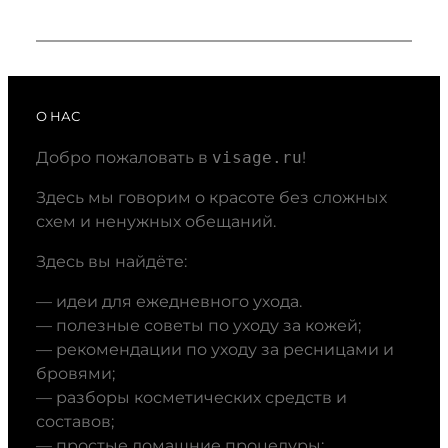
О НАС
Добро пожаловать в
visage.ru
!
Здесь мы говорим о красоте без сложных
схем и ненужных обещаний.
Здесь вы найдёте:
— идеи для ежедневного ухода.
— полезные советы по уходу за кожей;
— рекомендации по уходу за ресницами и
бровями;
— разборы косметических средств и
составов;
— простые домашние процедуры;