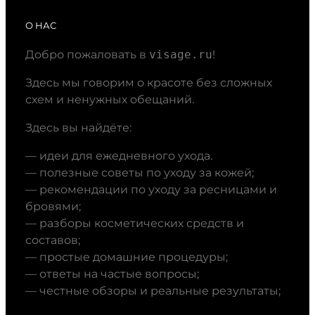
О НАС
Добро пожаловать в
visage.ru
!
Здесь мы говорим о красоте без сложных
схем и ненужных обещаний.
Здесь вы найдёте:
— идеи для ежедневного ухода.
— полезные советы по уходу за кожей;
— рекомендации по уходу за ресницами и
бровями;
— разборы косметических средств и
составов;
— простые домашние процедуры;
— ответы на частые вопросы;
— честные обзоры и реальные результаты;