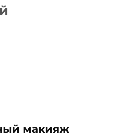
й
ный макияж