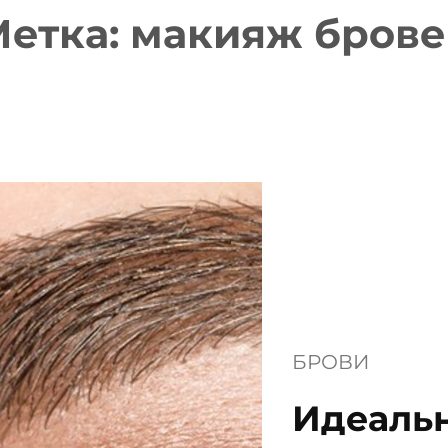
етка:
макияж брове
БРОВИ
Идеаль