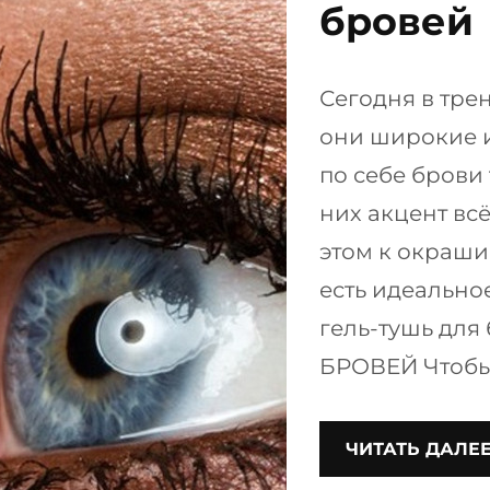
бровей
Сегодня в трен
они широкие и
по себе брови 
них акцент всё
этом к окраши
есть идеально
гель-тушь дл
БРОВЕЙ Чтобы
ЧИТАТЬ ДАЛЕ