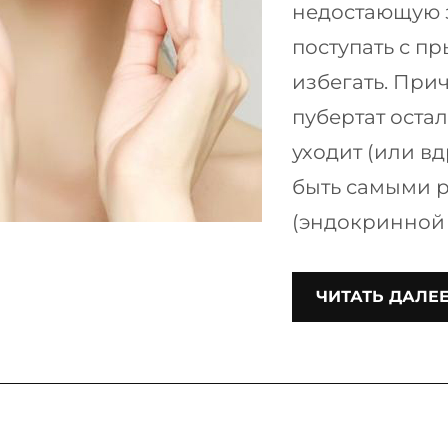
недостающую з
поступать с п
избегать. Пр
пубертат остал
уходит (или в
быть самыми 
(эндокринной
ЧИТАТЬ ДАЛЕ