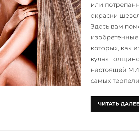
или потрепанн
окраски шевел
Здесь вам пом
изобретенные
которых, как и
кулак толщино
настоящей М
самых терпели
ЧИТАТЬ ДАЛЕ