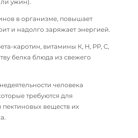
ли ужин).
инов в организме, повышает
рит и надолго заряжает энергией.
ета-каротин, витамины К, Н, РР, С,
ству белка блюда из свежего
недеятельности человека
которые требуются для
и пектиновых веществ их
а.