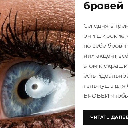
бровей
Сегодня в трен
они широкие и
по себе брови 
них акцент всё
этом к окраши
есть идеально
гель-тушь дл
БРОВЕЙ Чтобы
ЧИТАТЬ ДАЛЕ