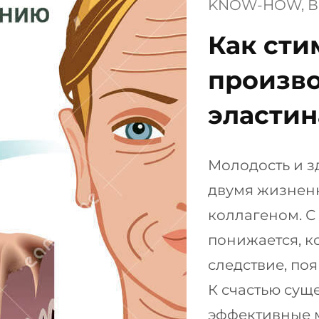
KNOW-HOW
, 
В
Как сти
произво
эластин
Молодость и 
двумя жизнен
коллагеном. С
понижается, ко
следствие, по
К счастью сущ
эффективные 