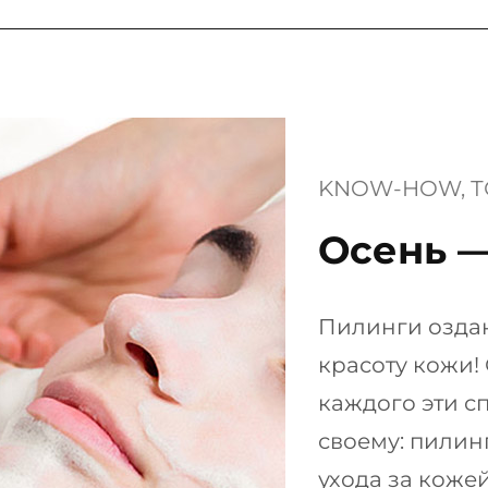
KNOW-HOW
, 
Т
Осень —
Пилинги оздан
красоту кожи!
каждого эти с
своему: пилин
ухода за коже