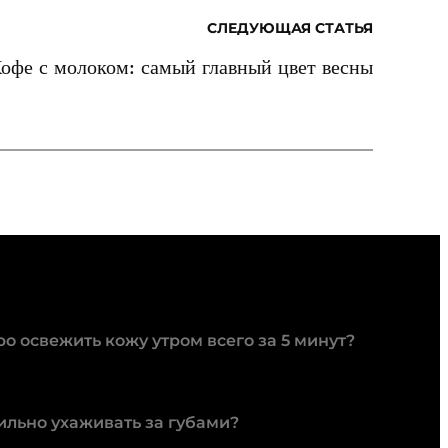
СЛЕДУЮЩАЯ СТАТЬЯ
офе с молоком: самый главный цвет весны
о освежить кожу утром всего за 5 минут?
ильно ухаживать за губами?