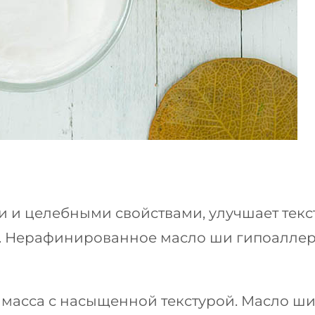
 целебными свойствами, улучшает текстур
ла. Нерафинированное масло ши гипоалле
я масса с насыщенной текстурой. Масло ш