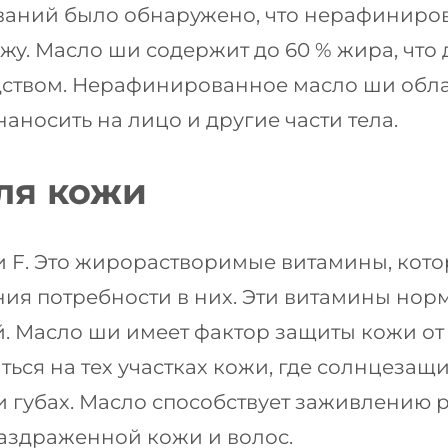
ований было обнаружено, что нерафинир
жу. Масло ши содержит до 60 % жира, что
твом. Нерафинированное масло ши облад
аносить на лицо и другие части тела.
ля кожи
и F. Это жирорастворимые витамины, кот
ия потребности в них. Эти витамины нор
й. Масло ши имеет фактор защиты кожи от
ться на тех участках кожи, где солнцезащ
и губах. Масло способствует заживлению 
аздраженной кожи и волос.