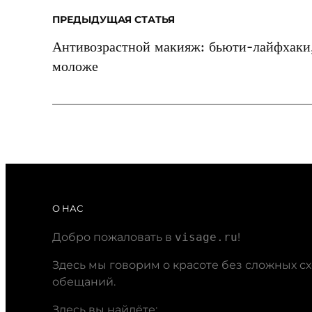
ПРЕДЫДУЩАЯ СТАТЬЯ
Антивозрастной макияж: бьюти-лайфхаки,
моложе
О НАС
Добро пожаловать в
visage.ru
!
Здесь мы говорим о красоте без сложных с
обещаний.
Здесь вы найдёте: