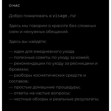
О НАС
Добро пожаловать в
visage.ru
!
Здесь мы говорим о красоте без сложных
схем и ненужных обещаний.
Здесь вы найдёте:
— идеи для ежедневного ухода.
— полезные советы по уходу за кожей;
— рекомендации по уходу за ресницами и
бровями;
— разборы косметических средств и
составов;
— простые домашние процедуры;
— ответы на частые вопросы;
— честные обзоры и реальные результаты;