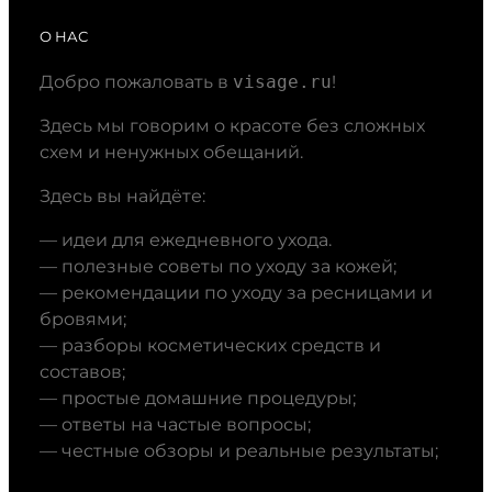
О НАС
Добро пожаловать в
visage.ru
!
Здесь мы говорим о красоте без сложных
схем и ненужных обещаний.
Здесь вы найдёте:
— идеи для ежедневного ухода.
— полезные советы по уходу за кожей;
— рекомендации по уходу за ресницами и
бровями;
— разборы косметических средств и
составов;
— простые домашние процедуры;
— ответы на частые вопросы;
— честные обзоры и реальные результаты;