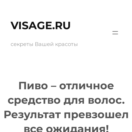
Перейти
к
VISAGE.RU
содержимому
секреты Вашей красоты
Пиво – отличное
средство для волос.
Результат превзошел
все ожидания!