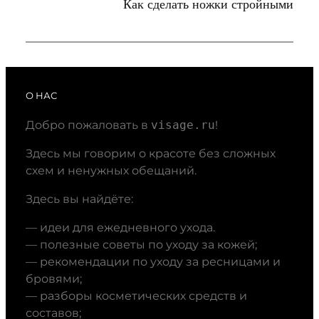
Как сделать ножки стройными
О НАС
Добро пожаловать в
visage.ru
!
Здесь мы говорим о красоте без сложных
схем и ненужных обещаний.
Здесь вы найдёте:
— идеи для ежедневного ухода.
— полезные советы по уходу за кожей;
— рекомендации по уходу за ресницами и
бровями;
— разборы косметических средств и
составов;