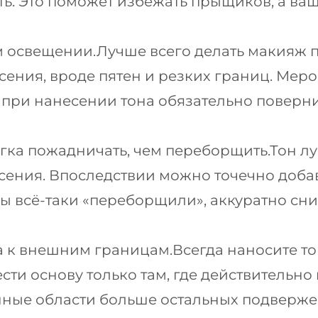
ть. Это поможет избежать прыщиков, а в
 освещении.Лучше всего делать макияж пр
ения, вроде пятен и резких границ. Меро
ае при нанесении тона обязательно повер
гка пожадничать, чем переборщить.Тон л
сения. Впоследствии можно точечно доба
 вы всё-таки «переборщили», аккуратно с
а к внешним границам.Всегда наносите то
сти основу только там, где действительн
данные области больше остальных подвер