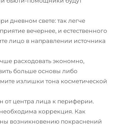
аши бьюти-помощники будут
и дневном свете: так легче
приятие вечернее, и естественного
ните лицо в направлении источника
учше расходовать экономно,
вить больше основы либо
нимите излишки тона косметической
н от центра лица к периферии.
о необходима коррекция. Как
жены возникновению покраснений